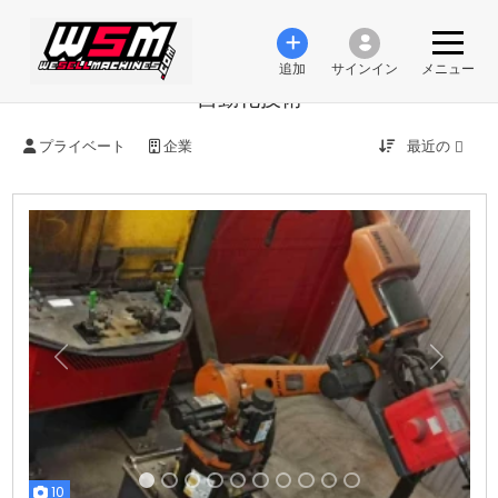
追加
サインイン
メニュー
自動化技術
最近の
プライベート
企業
前の
次
10