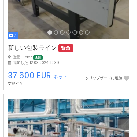
前の
次
7
新しい包装ライン
緊急
位置: Kielce
全国
追加した: 12.03.2024, 12:39
37 600 EUR
ネット
クリップボードに追加
交渉する