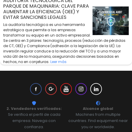
AUDITORÍA TECNOLÓGICA DEL
PARQUE DE MAQUINARIA: CLAVE PARA
AUMENTAR LA EFICIENCIA (OEE) Y
EVITAR SANCIONES LEGALES
La auditoría tecnológica es una herramienta
estratégica que permite a las empresas
transformar su equipo en un activo empresarial.
Se centra en 3 pilares: tecnología, procesos (reducción de pérdidas
de CT, OEE) y Compliance (adhesión a la legislación de la UE). La
inversión regular conduce a la reducción del TCO y a una mayor
vida útil de la maquinaria, asegurando decisiones basadas en
hechos, no en conjeturas.
Leer más
2. Vendedores verificados:
Alcance global
Se verifica el perfil de cada
Machines from multiple
empresa. Navega con
countries. Find equipment near
confianza.
you or worldwide.