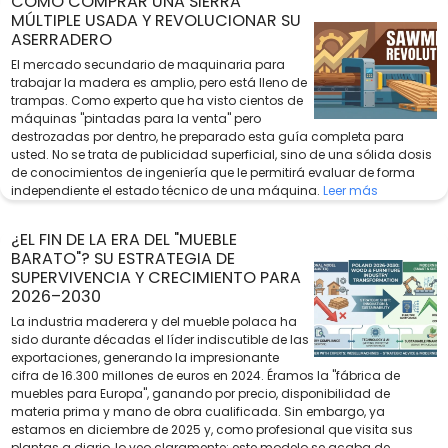
CÓMO COMPRAR UNA SIERRA
MÚLTIPLE USADA Y REVOLUCIONAR SU
ASERRADERO
El mercado secundario de maquinaria para
trabajar la madera es amplio, pero está lleno de
trampas. Como experto que ha visto cientos de
máquinas "pintadas para la venta" pero
destrozadas por dentro, he preparado esta guía completa para
usted. No se trata de publicidad superficial, sino de una sólida dosis
de conocimientos de ingeniería que le permitirá evaluar de forma
independiente el estado técnico de una máquina.
Leer más
¿EL FIN DE LA ERA DEL "MUEBLE
BARATO"? SU ESTRATEGIA DE
SUPERVIVENCIA Y CRECIMIENTO PARA
2026–2030
La industria maderera y del mueble polaca ha
sido durante décadas el líder indiscutible de las
exportaciones, generando la impresionante
cifra de 16.300 millones de euros en 2024. Éramos la "fábrica de
muebles para Europa", ganando por precio, disponibilidad de
materia prima y mano de obra cualificada. Sin embargo, ya
estamos en diciembre de 2025 y, como profesional que visita sus
plantas a diario, lo veo claramente: este modelo se acaba de