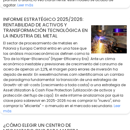
agotar.
Leer más
INFORME ESTRATÉGICO 2025/2026:
RENTABILIDAD DE ACTIVOS Y
TRANSFORMACIÓN TECNOLÓGICA EN
LA INDUSTRIA DEL METAL
El sector de procesamiento de metales en
Polonia y Europa Central entra en una fase que
los análisis macroeconómicos definen como la
"Era de la Híper-Eficiencia" (Hyper-Efficiency Era). Ante un clima
económico inestable y previsiones de crecimiento del consumo de
acero de apenas un 2,2%, el margen para errores de inversión ha
dejado de existir. En wesellmachines.com identificamos un cambio
de paradigma fundamental: la transición de una estrategia de
Growth-at-all-costs (crecimiento a toda costa) a una estrategia de
Asset Utilization & Cash Flow Protection (utilización de activos y
protección del flujo de caja). En este informe analizamos por qué la
clave para sobrevivir en 2025-2026 no es comprar lo "nuevo", sino
comprar lo "eficiente" – a menudo en el mercado secundario.
Leer
más
¿CÓMO ELEGIR UN CENTRO DE