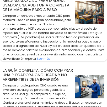
MECANIZADO CNC PARA MADERA
USADO? UNA AUDITORÍA COMPLETA
DE LA MÁQUINA PASO A PASO
Comprar un centro de mecanizado CNC para
madera usado es una gran oportunidad, pero
también un riesgo enorme. El polvo
omnipresente de MDF destruye componentes clave, y el coste de
reparar un husillo o una bomba de vacío es astronómico. Esta guía
completa (+5K palabras) es una auditoría técnica profesional en
esencia. Le enseñaremos a inspeccionar la máquina paso a paso:
desde el diagnóstico del husillo y las pruebas de estanqueidad de la
mesa de vacío hasta la evaluación de la mecánica y el control. Evite
un error costoso y realice una inversión informada con nuestra lista
de verificación experta.
Leer más
LA GUÍA COMPLETA: CÓMO COMPRAR
UNA PLEGADORA CNC USADA Y NO
ARREPENTIRSE DE LA INVERSIÓN
Comprar una plegadora CNC usada es una
inversión estratégica pero arriesgada. Este
artículo es una guía completa que explica,
paso a paso, cómo realizar una inspección
técnica profesional para minimizar el riesgo. El autor, un experto con
20 años de experiencia, describe los elementos clave a comprobar: