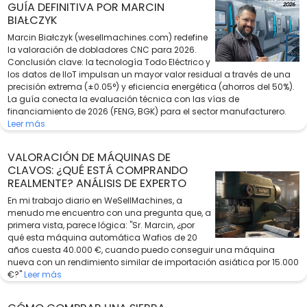
GUÍA DEFINITIVA POR MARCIN
BIAŁCZYK
Marcin Białczyk (wesellmachines.com) redefine
la valoración de dobladores CNC para 2026.
Conclusión clave: la tecnología Todo Eléctrico y
los datos de IIoT impulsan un mayor valor residual a través de una
precisión extrema (±0.05°) y eficiencia energética (ahorros del 50%).
La guía conecta la evaluación técnica con las vías de
financiamiento de 2026 (FENG, BGK) para el sector manufacturero.
Leer más
VALORACIÓN DE MÁQUINAS DE
CLAVOS: ¿QUÉ ESTÁ COMPRANDO
REALMENTE? ANÁLISIS DE EXPERTO
En mi trabajo diario en WeSellMachines, a
menudo me encuentro con una pregunta que, a
primera vista, parece lógica: "Sr. Marcin, ¿por
qué esta máquina automática Wafios de 20
años cuesta 40.000 €, cuando puedo conseguir una máquina
nueva con un rendimiento similar de importación asiática por 15.000
€?"
Leer más