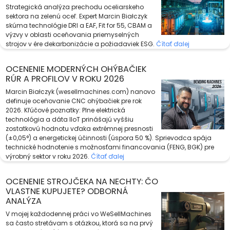
Strategická analýza prechodu oceliarskeho
sektora na zelenú oceľ. Expert Marcin Białczyk
skúma technológie DRI a EAF, Fit for 55, CBAM a
výzvy v oblasti oceňovania priemyselných
strojov v ére dekarbonizácie a požiadaviek ESG.
Čítať ďalej
OCENENIE MODERNÝCH OHÝBAČIEK
RÚR A PROFILOV V ROKU 2026
Marcin Białczyk (wesellmachines.com) nanovo
definuje oceňovanie CNC ohýbačiek pre rok
2026. Kľúčové poznatky: Plne elektrická
technológia a dáta IIoT prinášajú vyššiu
zostatkovú hodnotu vďaka extrémnej presnosti
(±0,05°) a energetickej účinnosti (úspora 50 %). Sprievodca spája
technické hodnotenie s možnosťami financovania (FENG, BGK) pre
výrobný sektor v roku 2026.
Čítať ďalej
OCENENIE STROJČEKA NA NECHTY: ČO
VLASTNE KUPUJETE? ODBORNÁ
ANALÝZA
V mojej každodennej práci vo WeSellMachines
sa často stretávam s otázkou, ktorá sa na prvý