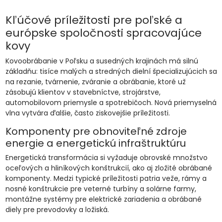
Kľúčové príležitosti pre poľské a
európske spoločnosti spracovajúce
kovy
Kovoobrábanie v Poľsku a susedných krajinách má silnú
základňu: tisíce malých a stredných dielní špecializujúcich sa
na rezanie, tvárnenie, zváranie a obrábanie, ktoré už
zásobujú klientov v stavebníctve, strojárstve,
automobilovom priemysle a spotrebičoch. Nová priemyselná
vlna vytvára ďalšie, často ziskovejšie príležitosti.
Komponenty pre obnoviteľné zdroje
energie a energetickú infraštruktúru
Energetická transformácia si vyžaduje obrovské množstvo
oceľových a hliníkových konštrukcií, ako aj zložité obrábané
komponenty. Medzi typické príležitosti patria veže, rámy a
nosné konštrukcie pre veterné turbíny a solárne farmy,
montážne systémy pre elektrické zariadenia a obrábané
diely pre prevodovky a ložiská.