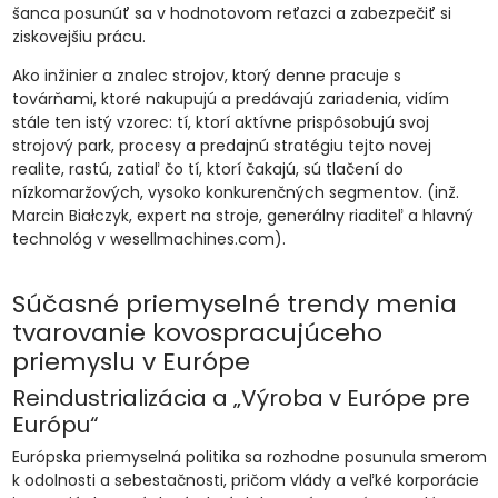
šanca posunúť sa v hodnotovom reťazci a zabezpečiť si
ziskovejšiu prácu.
Ako inžinier a znalec strojov, ktorý denne pracuje s
továrňami, ktoré nakupujú a predávajú zariadenia, vidím
stále ten istý vzorec: tí, ktorí aktívne prispôsobujú svoj
strojový park, procesy a predajnú stratégiu tejto novej
realite, rastú, zatiaľ čo tí, ktorí čakajú, sú tlačení do
nízkomaržových, vysoko konkurenčných segmentov. (inž.
Marcin Białczyk, expert na stroje, generálny riaditeľ a hlavný
technológ v wesellmachines.com).
Súčasné priemyselné trendy menia
tvarovanie kovospracujúceho
priemyslu v Európe
Reindustrializácia a „Výroba v Európe pre
Európu“
Európska priemyselná politika sa rozhodne posunula smerom
k odolnosti a sebestačnosti, pričom vlády a veľké korporácie