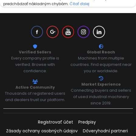
predchádzať nákladným chybám.
Čítať ďalej
Verified Sellers
Global Reach
Every company profile is
Machines from multiple
verified. Browse with
countries. Find equipment near
confidence.
you or worldwide.
Market Experience
Active Community
Connecting buyers and sellers
Thousands of registered users
of used industrial machinery
and dealers trust our platform.
since 2019.
Registrovať účet
Predpisy
Zásady ochrany osobných údajov
Dôveryhodní partneri