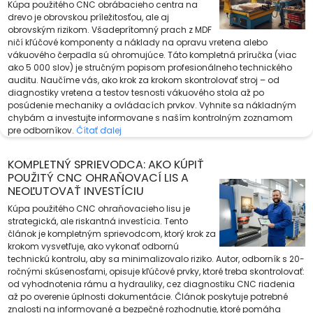
Kúpa použitého CNC obrábacieho centra na
drevo je obrovskou príležitosťou, ale aj
obrovským rizikom. Všadeprítomný prach z MDF
ničí kľúčové komponenty a náklady na opravu vretena alebo
vákuového čerpadla sú ohromujúce. Táto kompletná príručka (viac
ako 5 000 slov) je stručným popisom profesionálneho technického
auditu. Naučíme vás, ako krok za krokom skontrolovať stroj – od
diagnostiky vretena a testov tesnosti vákuového stola až po
posúdenie mechaniky a ovládacích prvkov. Vyhnite sa nákladným
chybám a investujte informovane s naším kontrolným zoznamom
pre odborníkov.
Čítať ďalej
KOMPLETNÝ SPRIEVODCA: AKO KÚPIŤ
POUŽITÝ CNC OHRAŇOVACÍ LIS A
NEOĽUTOVAŤ INVESTÍCIU
Kúpa použitého CNC ohraňovacieho lisu je
strategická, ale riskantná investícia. Tento
článok je kompletným sprievodcom, ktorý krok za
krokom vysvetľuje, ako vykonať odbornú
technickú kontrolu, aby sa minimalizovalo riziko. Autor, odborník s 20-
ročnými skúsenosťami, opisuje kľúčové prvky, ktoré treba skontrolovať:
od vyhodnotenia rámu a hydrauliky, cez diagnostiku CNC riadenia
až po overenie úplnosti dokumentácie. Článok poskytuje potrebné
znalosti na informované a bezpečné rozhodnutie, ktoré pomáha