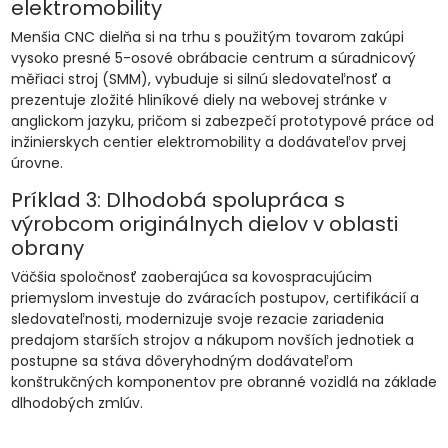
elektromobility
Menšia CNC dielňa si na trhu s použitým tovarom zakúpi
vysoko presné 5-osové obrábacie centrum a súradnicový
měřiaci stroj (SMM), vybuduje si silnú sledovateľnosť a
prezentuje zložité hliníkové diely na webovej stránke v
anglickom jazyku, pričom si zabezpečí prototypové práce od
inžinierskych centier elektromobility a dodávateľov prvej
úrovne.
Príklad 3: Dlhodobá spolupráca s
výrobcom originálnych dielov v oblasti
obrany
Väčšia spoločnosť zaoberajúca sa kovospracujúcim
priemyslom investuje do zváracích postupov, certifikácií a
sledovateľnosti, modernizuje svoje rezacie zariadenia
predajom starších strojov a nákupom novších jednotiek a
postupne sa stáva dôveryhodným dodávateľom
konštrukčných komponentov pre obranné vozidlá na základe
dlhodobých zmlúv.