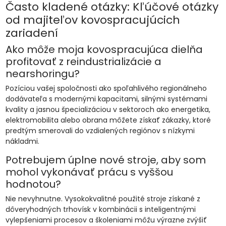
Často kladené otázky: Kľúčové otázky
od majiteľov kovospracujúcich
zariadení
Ako môže moja kovospracujúca dielňa
profitovať z reindustrializácie a
nearshoringu?
Pozíciou vašej spoločnosti ako spoľahlivého regionálneho
dodávateľa s modernými kapacitami, silnými systémami
kvality a jasnou špecializáciou v sektoroch ako energetika,
elektromobilita alebo obrana môžete získať zákazky, ktoré
predtým smerovali do vzdialených regiónov s nízkymi
nákladmi.
Potrebujem úplne nové stroje, aby som
mohol vykonávať prácu s vyššou
hodnotou?
Nie nevyhnutne. Vysokokvalitné použité stroje získané z
dôveryhodných trhovísk v kombinácii s inteligentnými
vylepšeniami procesov a školeniami môžu výrazne zvýšiť