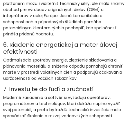
platforiem môžu zviditeľniť technicky silný, ale málo známy
obchod pre výrobcov originálnych dielov (OEM) a
integrátorov v celej Európe. Jasná komunikácia o
schopnostiach a prípadových štúdiách pomáha
potenciálnym klientom rýchlo pochopiť, kde spoločnosť
prináša pridanú hodnotu.
6. Riadenie energetickej a materiálovej
efektívnosti
Optimalizácia spotreby energie, zlepšenie skladovania a
plánovania materiálu a zníženie odpadu pomáhajú chrániť
marže v prostredí volatilných cien a podporujú očakávania
udržateľnosti od väčších zákazníkov.
7. Investujte do ľudí a zručností
Moderné zariadenia a softvér si vyžadujú operátorov,
programátorov a technológov, ktorí dokážu naplno využiť
svoj potenciál, a preto by každú technickú investíciu malo
sprevádzať školenie a rozvoj vodcovských schopností.