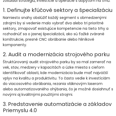
zosúladí stratégiu, investície a operácie s dopytom na trhu.
1. Definujte kľúčové sektory a špecializáciu
Namiesto snahy obslúžiť každý segment s obmedzenými
zdrojmi by si vedenie malo vybrať dva alebo tri prioritné
sektory, zmapovať existujúce kompetencie na tieto trhy a
rozhodnúť sa o jasnej špecializácii, ako sú ťažké zvárané
konštrukcie, presné CNC obrábanie alebo hliníkové
komponenty.
2. Audit a modernizácia strojového parku
Štruktúrovaný audit strojového parku by sa mal zamerať na
vek, stav, medzery v kapacitách a úzke miesta s cieľom
identifikovať oblasti, kde modernizácia bude mať najväčší
vplyv na kvalitu a produktivitu. To často vedie k investíciám
do viacosového obrábania, rezania vláknovým laserom
alebo automatizovaného ohýbania, čo je možné dosiahnuť s
novými aj kvalitnými použitými strojmi.
3. Predstavenie automatizácie a základov
Priemyslu 4.0