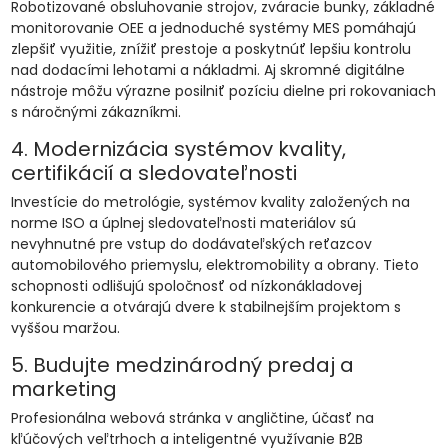
Robotizované obsluhovanie strojov, zváracie bunky, základné
monitorovanie OEE a jednoduché systémy MES pomáhajú
zlepšiť využitie, znížiť prestoje a poskytnúť lepšiu kontrolu
nad dodacími lehotami a nákladmi. Aj skromné digitálne
nástroje môžu výrazne posilniť pozíciu dielne pri rokovaniach
s náročnými zákazníkmi.
4. Modernizácia systémov kvality,
certifikácií a sledovateľnosti
Investície do metrológie, systémov kvality založených na
norme ISO a úplnej sledovateľnosti materiálov sú
nevyhnutné pre vstup do dodávateľských reťazcov
automobilového priemyslu, elektromobility a obrany. Tieto
schopnosti odlišujú spoločnosť od nízkonákladovej
konkurencie a otvárajú dvere k stabilnejším projektom s
vyššou maržou.
5. Budujte medzinárodný predaj a
marketing
Profesionálna webová stránka v angličtine, účasť na
kľúčových veľtrhoch a inteligentné využívanie B2B