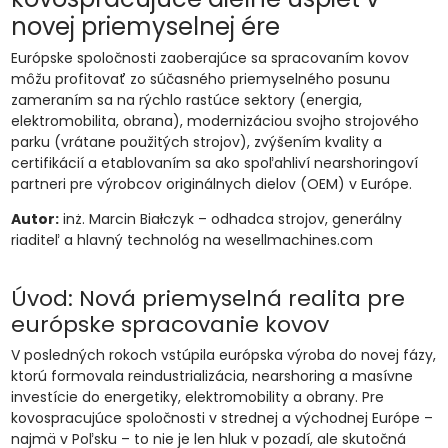
novej priemyselnej ére
Európske spoločnosti zaoberajúce sa spracovaním kovov
môžu profitovať zo súčasného priemyselného posunu
zameraním sa na rýchlo rastúce sektory (energia,
elektromobilita, obrana), modernizáciou svojho strojového
parku (vrátane použitých strojov), zvýšením kvality a
certifikácií a etablovaním sa ako spoľahliví nearshoringoví
partneri pre výrobcov originálnych dielov (OEM) v Európe.
Autor:
inż. Marcin Białczyk – odhadca strojov, generálny
riaditeľ a hlavný technológ na wesellmachines.com
Úvod: Nová priemyselná realita pre
európske spracovanie kovov
V posledných rokoch vstúpila európska výroba do novej fázy,
ktorú formovala reindustrializácia, nearshoring a masívne
investície do energetiky, elektromobility a obrany. Pre
kovospracujúce spoločnosti v strednej a východnej Európe –
najmä v Poľsku – to nie je len hluk v pozadí, ale skutočná