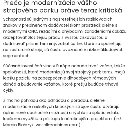
Prečo je modernizácia vášho
strojového parku práve teraz kritická
Schopnosti sú jedným z najzreteľnejších rozlišovacích
znakov v preplnenom dodávateľskom prostredí: dielne s
modernými CNC, rezacími a ohýbacími zariadeniami dokážu
akceptovať zložitejšiu prácu s vyššou ziskovosťou a
dodržiavať prísne termíny, zatiaľ čo tie, ktoré sa spoliehajú
na zastarané stroje, sú často uväznené v nízkonákladových
segmentoch.
Súčasná investičná vlna v Európe nebude trvať večne, takže
spoločnosti, ktoré modernizujú svoj strojový park teraz, majú
lepšiu pozíciu na zabezpečenie dlhodobých rámcových
dohôd a budovanie vzťahov, ktoré prežijú budúce trhové
cykly.
Z môjho pohľadu ako odhadcu a poradcu, cielené
modernizácie niekoľkých kritických strojov často otvárajú
úplne nové obchodné možnosti a rýchlo sa splatia vďaka
lepšiemu využitiu a prístupu k náročnejším projektom. (inž.
Marcin Białczyk, wesellmachines.com).