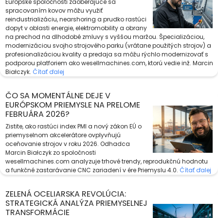
Európske spoločnosti zaoberajúce sa
spracovaním kovov môžu využiť
reindustrializáciu, nearshoring a prudko rastúci
dopyt v oblasti energie, elektromobility a obrany
na prechod na dlhodobé zmluvy s vyššou maržou. Špecializáciou,
modernizáciou svojho strojového parku (vrátane použitých strojov) a
profesionalizáciou kvality a predaja sa môžu rýchlo modernizovať s
podporou platforiem ako wesellmachines.com, ktorú vedie inž. Marcin
Białczyk.
Čítať ďalej
ČO SA MOMENTÁLNE DEJE V
EURÓPSKOM PRIEMYSLE NA PRELOME
FEBRUÁRA 2026?
Zistite, ako rastúci index PMI a nový zákon EÚ o
priemyselnom akcelerátore ovplyvňujú
oceňovanie strojov v roku 2026. Odhadca
Marcin Białczyk zo spoločnosti
wesellmachines.com analyzuje trhové trendy, reprodukčnú hodnotu
a funkčné zastarávanie CNC zariadení v ére Priemyslu 4.0.
Čítať ďalej
ZELENÁ OCELIARSKA REVOLÚCIA:
STRATEGICKÁ ANALÝZA PRIEMYSELNEJ
TRANSFORMÁCIE