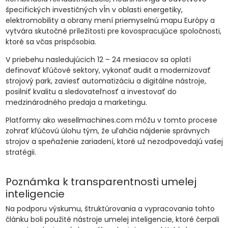
špecifických investičných vĺn v oblasti energetiky,
elektromobility a obrany mení priemyselnú mapu Európy a
vytvára skutočné príležitosti pre kovospracujúce spoločnosti,
ktoré sa včas prispôsobia.
V priebehu nasledujúcich 12 – 24 mesiacov sa oplatí
definovať kľúčové sektory, vykonať audit a modernizovať
strojový park, zaviesť automatizáciu a digitálne nástroje,
posilniť kvalitu a sledovateľnosť a investovať do
medzinárodného predaja a marketingu.
Platformy ako wesellmachines.com môžu v tomto procese
zohrať kľúčovú úlohu tým, že uľahčia nájdenie správnych
strojov a speňaženie zariadení, ktoré už nezodpovedajú vašej
stratégii.
Poznámka k transparentnosti umelej
inteligencie
Na podporu výskumu, štruktúrovania a vypracovania tohto
článku boli použité nástroje umelej inteligencie, ktoré čerpali