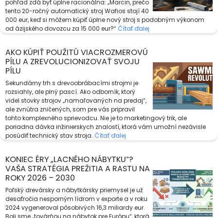
pohľad zdá byť úplne racionálna: „Marcin, prečo
tento 20-ročný automatický stroj Wafios stojí 40
000 eur, keď si môžem kúpiť úplne nový stroj s podobným výkonom
od ázijského dovozcu za 15 000 eur?“
Čítať ďalej
AKO KÚPIŤ POUŽITÚ VIACROZMEROVÚ
PÍLU A ZREVOLUCIONIZOVAŤ SVOJU
PÍLU
Sekundárny trh s drevoobrábacími strojmi je
rozsiahly, ale plný pascí. Ako odborník, ktorý
videl stovky strojov „namaľovaných na predaj“,
ale zvnútra zničených, som pre vás pripravil
tohto komplexného sprievodcu. Nie je to marketingový trik, ale
poriadna dávka inžinierskych znalostí, ktorá vám umožní nezávisle
posúdiť technický stav stroja.
Čítať ďalej
KONIEC ÉRY „LACNÉHO NÁBYTKU“?
VAŠA STRATÉGIA PREŽITIA A RASTU NA
ROKY 2026 – 2030
Poľský drevársky a nábytkársky priemysel je už
desaťročia nesporným lídrom v exporte a v roku
2024 vygeneroval pôsobivých 16,3 miliardy eur.
Boli sme „továrňou na nábytok pre Európu“, ktorá