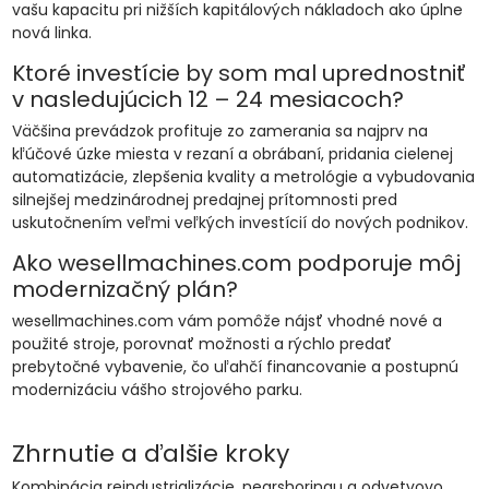
vašu kapacitu pri nižších kapitálových nákladoch ako úplne
nová linka.
Ktoré investície by som mal uprednostniť
v nasledujúcich 12 – 24 mesiacoch?
Väčšina prevádzok profituje zo zamerania sa najprv na
kľúčové úzke miesta v rezaní a obrábaní, pridania cielenej
automatizácie, zlepšenia kvality a metrológie a vybudovania
silnejšej medzinárodnej predajnej prítomnosti pred
uskutočnením veľmi veľkých investícií do nových podnikov.
Ako wesellmachines.com podporuje môj
modernizačný plán?
wesellmachines.com vám pomôže nájsť vhodné nové a
použité stroje, porovnať možnosti a rýchlo predať
prebytočné vybavenie, čo uľahčí financovanie a postupnú
modernizáciu vášho strojového parku.
Zhrnutie a ďalšie kroky
Kombinácia reindustrializácie, nearshoringu a odvetvovo