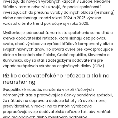
investujú do nových výrobných kapacít v Európe. Nedávne
štúdie v tomto odvetví ukazujú, že podiel spoločností
investujúcich do presunu výroby do iných oblastí (reshoring)
alebo nearshoringu medzi rokmi 2024 a 2025 výrazne
vzrástol a tento trend pokračuje aj v roku 2026.
Myšlienka je jednoduchá: namiesto spoliehania sa na dlhé a
krehké dodávateľské reťazce, ktoré siahajú cez polovicu
sveta, chcú výrobcovia vyrábať kľúčové komponenty blízko
svojich hlavných trhov. To otvára dvere pre kovospracujúce
dielne v krajinách ako Poľsko, Česká republika, Slovensko a
Rumunsko, aby sa stali strategickými dodávateľmi pre
západoeurópskych výrobcov originálnych dielov (OEM).
Riziko dodávateľského reťazca a tlak na
nearshoring
Geopolitické napätie, narušenia v okolí kľúčových
námorných trás a pretrvávajúce účinky pandémie spôsobili,
že náklady na dopravu a dodacie lehoty sú oveľa menej
predvídateľné. V reakcii na to mnohí výrobcovia
prepracúvajú svoje dodávateľské reťazce tak, aby zahŕňali
viac regionálnych alebo miestnych partnerov.