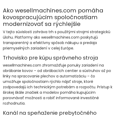
Ako wesellmachines.com pomáha
kovospracujúcim spoločnostiam
modernizovať sa rýchlejšie
V tejto súvislosti zohráva trh s použitými strojmi strategickú
úlohu. Platformy ako wesellmachines.com poskytujú
transparentný a efektívny spôsob nákupu a predaja
priemyselných zariadení v celej Európe.
Trhovisko pre kúpu správneho stroja
wesellmachines.com zhromažďuje ponuky zariadení na
obrábanie kovov – od obrábacích centier a sústruhov až po
linky na spracovanie plechov a automatizáciu – čo
umožňuje spoločnostiam rýchlo nájsť stroje, ktoré
zodpovedajú ich technickým potrebám a rozpočtu. Prístup k
širokej škále značiek a modelov pomáha kupujúcim
porovnávať možnosti a robiť informované investičné
rozhodnutia.
Kanál na speňaženie prebytočného