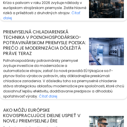
Kríza s palivom v roku 2026 zvyšuje náklady v
európskom strojárskom priemysle. Zistite hlavné
riziká a príležitosti z druhotných strojov.
Čítať
ďalej
PRIEMYSELNÁ CHLADIARENSKÁ
TECHNIKA V POĽNOHOSPODÁRSKO-
POTRAVINÁRSKOM PRIEMYSLE POĽSKA:
PREČO JE MODERNIZÁCIA DÔLEŽITÁ
PRÁVE TERAZ
Poľnohospodársky potravinársky priemysel
zvyšuje investície do modernizácie a
automatizácie strojov, zatiaľ čo nové pravidlá EÚ týkajúce sa F-
plynov tlačia výrobcov potravín, aby dôkladnejšie preskúmali
chladiace zariadenia. V dôsledku toho sa priemyselné chladenie
stáva strategickou oblasťou modernizácie pre spoločnosti, ktoré chcú
dosiahnuť lepšiu efektivitu, dodržiavanie predpisov a dlhodobú
spoľahlivosť výroby.
Čítať ďalej
AKO MÔŽU EURÓPSKE
KOVOSPRACUJÚCE DIELNE USPIEŤ V
NOVEJ PRIEMYSELNEJ ÉRE