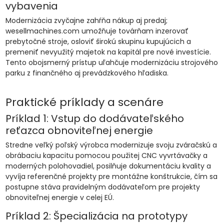
vybavenia
Modernizácia zvyčajne zahŕňa nákup aj predaj;
wesellmachines.com umožňuje továrňam inzerovať
prebytočné stroje, osloviť širokú skupinu kupujúcich a
premeniť nevyužitý majetok na kapitál pre nové investície.
Tento obojsmerný prístup uľahčuje modernizáciu strojového
parku z finančného aj prevádzkového hľadiska.
Praktické príklady a scenáre
Príklad 1: Vstup do dodávateľského
reťazca obnoviteľnej energie
Stredne veľký poľský výrobca modernizuje svoju zváračskú a
obrábaciu kapacitu pomocou použitej CNC vyvrtávačky a
moderných polohovadiel, posilňuje dokumentáciu kvality a
vyvíja referenčné projekty pre montážne konštrukcie, čím sa
postupne stáva pravidelným dodávateľom pre projekty
obnoviteľnej energie v celej EÚ.
Príklad 2: Špecializácia na prototypy