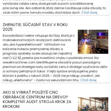
vyhrávala vďaka cene, dostupnosti surovín a kvalifikovanej
pracovnej sile. Ako odborník, ktorý denne navštevuje vaše závody, to
však vidím jasne: tomuto modelu dochádza dych.
Čítať ďalej
ZHRNUTIE: SÚČASNÝ STAV V ROKU
2025
Kovoobrábací sektor vstupuje do fázy, ktorá je v
makroekonomických analýzach definovaná
ako „éra hyperefektívnosti“. Vzhľadom na
kolísanie indexov priemyselnej dôvery a
prognózy spotreby ocele ukazujú len nepatrný
rast (+2,2 %), priestor pre investičnú chybu v podstate zmizol. Na
wesellmachines.com identifikujeme zásadný posun paradigmy:
prechod od stratégie rastu za každú cenu k stratégii využívania aktív
a ochrany peňažných tokov. V tejto správe analyzujeme, prečo
kľúčom k prežitiu v rokoch 2025 – 2026 nie je nákup „nového“, ale
nákup „efektívneho“ – často na sekundárnom trhu.
Čítať ďalej
AKO SI VYBRAŤ POUŽITÉ CNC
OBRÁBACIE CENTRUM NA DREVO?
KOMPLETNÝ AUDIT STROJA KROK ZA
KROKOM