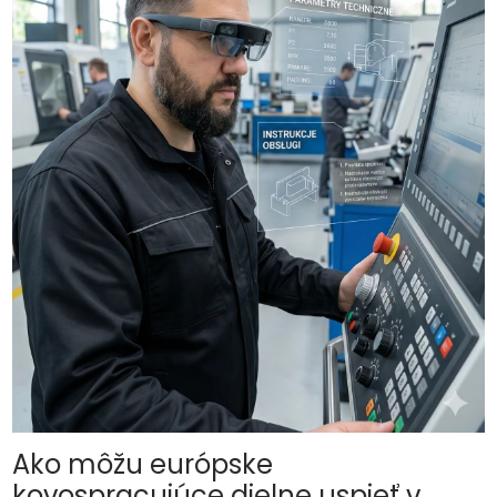
Ako môžu európske
kovospracujúce dielne uspieť v