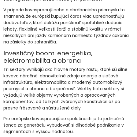
V prípade kovospracujúceho a obrábacieho priemyslu to
znamená, že európski kupujúci čoraz viac uprednostňujú
dodávateľov, ktorí dokážu ponúknuť spoľahlivé dodacie
lehoty, flexibilné veľkosti šarží a stabilnú kvalitu v rámci
niekoľkých dní jazdy kamiónom namiesto týždňov čakania
na zásielky do zahraničia.
Investičný boom: energetika,
elektromobilita a obrana
Tri sektory vynikajú ako hlavné motory rastu, ktoré sú silne
kovovo náročné: obnoviteľné zdroje energie a sieťová
infraštruktúra, elektromobilita a moderný automobilový
priemysel a obrana a bezpečnosť. Všetky tieto sektory si
vyžadujú veľké objemy vyrobených a opracovaných
komponentov, od ťažkých zváraných konštrukcií až po
presne frézované a sústružené diely.
Pre európske kovospracujúce spoločnosti je to jedinečná
šanca za generáciu vybudovať si dlhodobé podnikanie v
segmentoch s vyššou hodnotou.