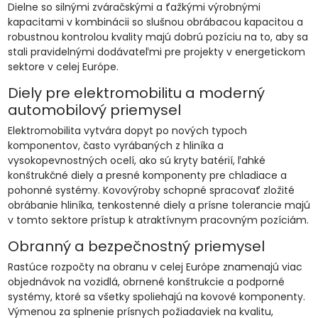
Dielne so silnými zváračskými a ťažkými výrobnými
kapacitami v kombinácii so slušnou obrábacou kapacitou a
robustnou kontrolou kvality majú dobrú pozíciu na to, aby sa
stali pravidelnými dodávateľmi pre projekty v energetickom
sektore v celej Európe.
Diely pre elektromobilitu a moderný
automobilový priemysel
Elektromobilita vytvára dopyt po nových typoch
komponentov, často vyrábaných z hliníka a
vysokopevnostných ocelí, ako sú kryty batérií, ľahké
konštrukčné diely a presné komponenty pre chladiace a
pohonné systémy. Kovovýroby schopné spracovať zložité
obrábanie hliníka, tenkostenné diely a prísne tolerancie majú
v tomto sektore prístup k atraktívnym pracovným pozíciám.
Obranný a bezpečnostný priemysel
Rastúce rozpočty na obranu v celej Európe znamenajú viac
objednávok na vozidlá, obrnené konštrukcie a podporné
systémy, ktoré sa všetky spoliehajú na kovové komponenty.
Výmenou za splnenie prísnych požiadaviek na kvalitu,