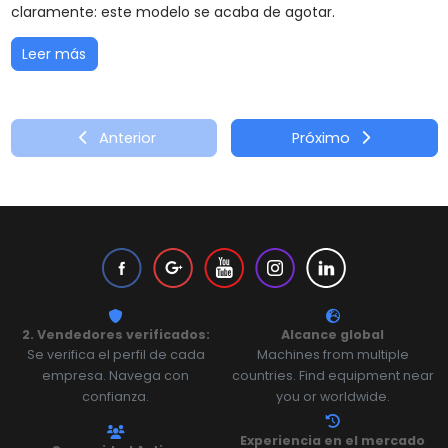
claramente: este modelo se acaba de agotar.
Leer más
Anterior
Próximo
2. Vendedores verificados:
Alcance global
Se verifica el perfil de cada
Machines from multiple
empresa. Navega con
countries. Find equipment near
confianza.
you or worldwide.
Experiencia en el mercado