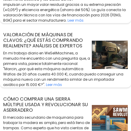
impulsan un mayor valor residual gracias a su extrema precisión
(±0,05°) y eficiencia energética (ahorro del 50%). La guía conecta la
valoración técnica con las vías de financiación para 2026 (FENG,
BGK) para el sector manufacturero.
Leer más
VALORACIÓN DE MÁQUINAS DE
CLAVOS: ¿QUÉ ESTÁS COMPRANDO
REALMENTE? ANÁLISIS DE EXPERTOS
En mi trabajo diario en WeSellMachines, a
menudo me encuentro con una pregunta que, a
primera vista, parece totalmente racional:
"Marcin, ¿por qué esta máquina automática
Wafios de 20 años cuesta 40.000 €, cuando puedo conseguir una
máquina nueva con un rendimiento similar de un importador
asiático por 15.000 €?".
Leer más
CÓMO COMPRAR UNA SIERRA
MÚLTIPLE USADA Y REVOLUCIONAR SU
ASERRADERO
El mercado secundario de maquinaria para
trabajar la madera es amplio, pero está lleno de
trampas. Como experto que ha visto cientos de