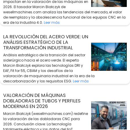
impactan en la valoración de las máquinas en
2026. El tasador Marcin Białczyk de
wesellmachines.com analiza las tendencias del mercado, el valor
de reemplazo y la obsolescencia funcional de los equipos CNC en la
era de la Industria 4.0.
Leer más
LA REVOLUCIÓN DEL ACERO VERDE: UN
ANÁLISIS ESTRATÉGICO DE LA
TRANSFORMACIÓN INDUSTRIAL
Análisis estratégico de la transición del sector
siderúrgico hacia el acero verde. El experto
Marcin Białczyk explora las tecnologías DRI y
EAF, Fit for 55, CBAM y los desafíos de la
valoración de maquinaria industrial en la era de la
descarbonización y los requisitos ESG.
Leer más
VALORACIÓN DE MÁQUINAS
DOBLADORAS DE TUBOS Y PERFILES
MODERNAS EN 2026
Marcin Białczyk (wesellmachines.com) redefine
la valoración de las dobladoras CNC para
2026. Conclusión clave: La tecnología
totalmente eléctrica y los datos del IIoT