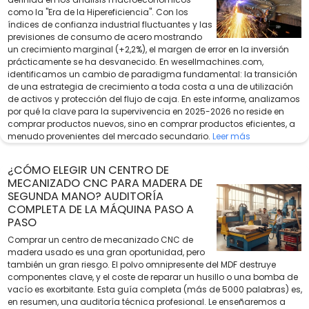
como la "Era de la Hipereficiencia". Con los
índices de confianza industrial fluctuantes y las
previsiones de consumo de acero mostrando
un crecimiento marginal (+2,2%), el margen de error en la inversión
prácticamente se ha desvanecido. En wesellmachines.com,
identificamos un cambio de paradigma fundamental: la transición
de una estrategia de crecimiento a toda costa a una de utilización
de activos y protección del flujo de caja. En este informe, analizamos
por qué la clave para la supervivencia en 2025-2026 no reside en
comprar productos nuevos, sino en comprar productos eficientes, a
menudo provenientes del mercado secundario.
Leer más
¿CÓMO ELEGIR UN CENTRO DE
MECANIZADO CNC PARA MADERA DE
SEGUNDA MANO? AUDITORÍA
COMPLETA DE LA MÁQUINA PASO A
PASO
Comprar un centro de mecanizado CNC de
madera usado es una gran oportunidad, pero
también un gran riesgo. El polvo omnipresente del MDF destruye
componentes clave, y el coste de reparar un husillo o una bomba de
vacío es exorbitante. Esta guía completa (más de 5000 palabras) es,
en resumen, una auditoría técnica profesional. Le enseñaremos a