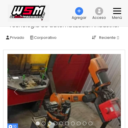
Agregar
Acceso
Menú
Tecnología de automatización industrial
Reciente
Privado
Corporativo
Anterior
Próximo
10