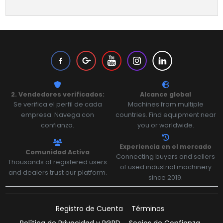
2. Vendedores verificados:
Alcance global
Se verifica el perfil de cada
Machines from multiple
empresa. Navega con
countries. Find equipment near
confianza.
you or worldwide.
Experiencia en el mercado
Comunidad Activa
Connecting buyers and sellers
Thousands of registered users
of used industrial machinery
and dealers trust our platform.
since 2019.
Registro de Cuenta
Términos