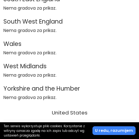
Nema gradova za prikaz.
South West England
Nema gradova za prikaz.
Wales
Nema gradova za prikaz.
West Midlands
Nema gradova za prikaz.
Yorkshire and the Humber
Nema gradova za prikaz.
United States
Ten serwis wykorzystuje pliki cookies. Korzystanie z
Alabama
U redu, razumijem
witryny oznacza zgodę na ich zapis lub odczyt wg
ustawień przeglądarki.
Nema gradova za prikaz.