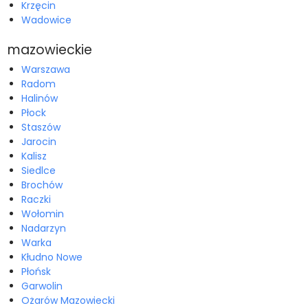
Krzęcin
Wadowice
mazowieckie
Warszawa
Radom
Halinów
Płock
Staszów
Jarocin
Kalisz
Siedlce
Brochów
Raczki
Wołomin
Nadarzyn
Warka
Kłudno Nowe
Płońsk
Garwolin
Ożarów Mazowiecki