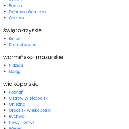
Będzin
Dąbrowa Górnicza
Olsztyn
świętokrzyskie
Kielce
Starachowice
warmińsko-mazurskie
Nidzica
Elbląg
wielkopolskie
Poznań
Ostrów Wielkopolski
Gniezno
Grodzisk Wielkopolski
Rychwał
Nowy Tomyśl
Wieleń