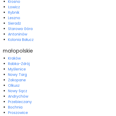
Krosno
Łowicz
Rybnik
Leszno
Sieradz
Starowa Góra
Antoninów
Kolonia Bałucz
małopolskie
Kraków
Rabka-Zdrój
Myślenice
Nowy Targ
Zakopane
Olkusz
Nowy Sącz
Andrychów
Przebieczany
Bochnia
Proszowice