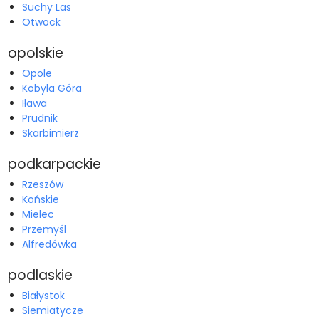
Suchy Las
Otwock
opolskie
Opole
Kobyla Góra
Iława
Prudnik
Skarbimierz
podkarpackie
Rzeszów
Końskie
Mielec
Przemyśl
Alfredówka
podlaskie
Białystok
Siemiatycze