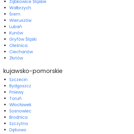
Ząbkowice Śląskie
Wałbrzych
Śrem
Wieruszów
Lubań
Kunów
Gryfów Śląski
Oleśnica
Ciechanów
Złotów
kujawsko-pomorskie
Szczecin
Bydgoszcz
Pniewy
Toruń
Włocławek
Sosnowiec
Brodnica
Szczytno
Dębowo