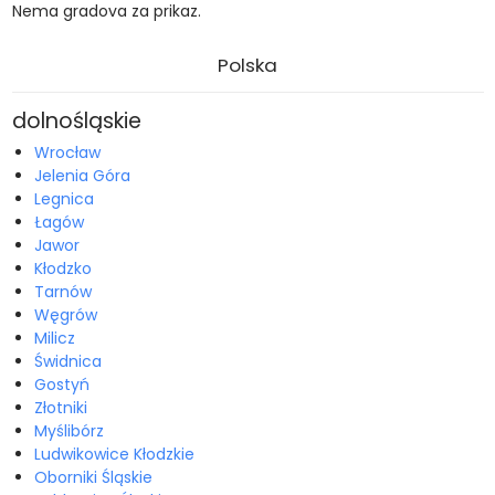
Nema gradova za prikaz.
Polska
dolnośląskie
Wrocław
Jelenia Góra
Legnica
Łagów
Jawor
Kłodzko
Tarnów
Węgrów
Milicz
Świdnica
Gostyń
Złotniki
Myślibórz
Ludwikowice Kłodzkie
Oborniki Śląskie