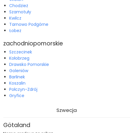
Chodzież
Szamotuły
Kwilcz
Tarnowo Podgórne
Łobez
zachodniopomorskie
Szczecinek
Kołobrzeg
Drawsko Pomorskie
Goleniów
Barlinek
Koszalin
Połczyn-Zdrój
Gryfice
Szwecja
Götaland