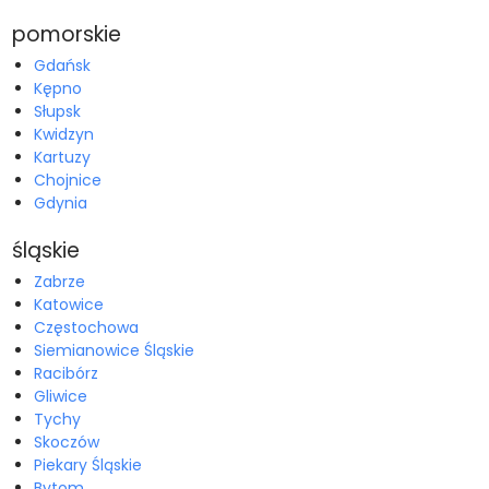
pomorskie
Gdańsk
Kępno
Słupsk
Kwidzyn
Kartuzy
Chojnice
Gdynia
śląskie
Zabrze
Katowice
Częstochowa
Siemianowice Śląskie
Racibórz
Gliwice
Tychy
Skoczów
Piekary Śląskie
Bytom