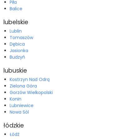
Piła
Balice
lubelskie
Lublin
Tomaszów
Dębica
Jasionka
Budzyń
lubuskie
Kostrzyn Nad Odrą
Zielona Góra
Gorzów Wielkopolski
Konin
Lubniewice
Nowa Sól
łódzkie
Łódź